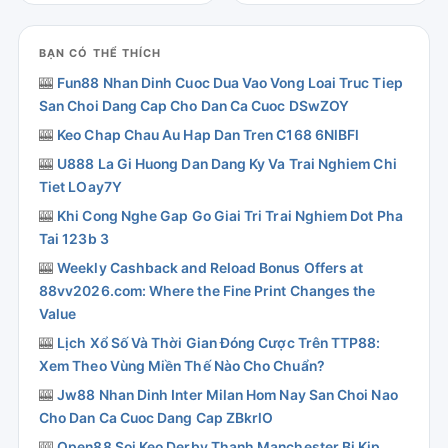
BẠN CÓ THỂ THÍCH
🎰
Fun88 Nhan Dinh Cuoc Dua Vao Vong Loai Truc Tiep
San Choi Dang Cap Cho Dan Ca Cuoc DSwZOY
🎰
Keo Chap Chau Au Hap Dan Tren C168 6NlBFl
🎰
U888 La Gi Huong Dan Dang Ky Va Trai Nghiem Chi
Tiet LOay7Y
🎰
Khi Cong Nghe Gap Go Giai Tri Trai Nghiem Dot Pha
Tai 123b 3
🎰
Weekly Cashback and Reload Bonus Offers at
88vv2026.com: Where the Fine Print Changes the
Value
🎰
Lịch Xổ Số Và Thời Gian Đóng Cược Trên TTP88:
Xem Theo Vùng Miền Thế Nào Cho Chuẩn?
🎰
Jw88 Nhan Dinh Inter Milan Hom Nay San Choi Nao
Cho Dan Ca Cuoc Dang Cap ZBkrlO
🎰
Open88 Soi Keo Derby Thanh Manchester Bi Kip