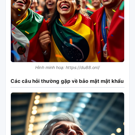
Hình minh hoạ: https://du88.onl/
Các câu hỏi thường gặp về bảo mật mật khẩu