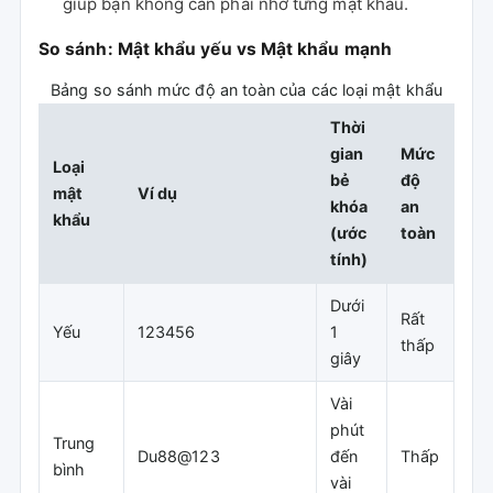
giúp bạn không cần phải nhớ từng mật khẩu.
So sánh: Mật khẩu yếu vs Mật khẩu mạnh
Bảng so sánh mức độ an toàn của các loại mật khẩu
Thời
gian
Mức
Loại
bẻ
độ
mật
Ví dụ
khóa
an
khẩu
(ước
toàn
tính)
Dưới
Rất
Yếu
123456
1
thấp
giây
Vài
phút
Trung
Du88@123
đến
Thấp
bình
vài