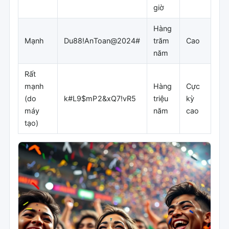
giờ
Hàng
Mạnh
Du88!AnToan@2024#
trăm
Cao
năm
Rất
mạnh
Hàng
Cực
(do
k#L9$mP2&xQ7!vR5
triệu
kỳ
máy
năm
cao
tạo)