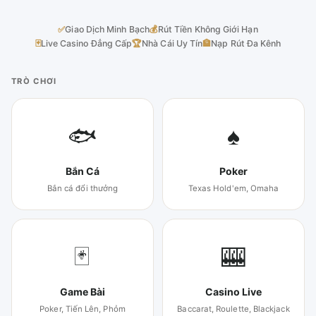
✅
Giao Dịch Minh Bạch
💰
Rút Tiền Không Giới Hạn
🃏
Live Casino Đẳng Cấp
🏆
Nhà Cái Uy Tín
🏦
Nạp Rút Đa Kênh
TRÒ CHƠI
🐟
♠
Bắn Cá
Poker
Bắn cá đổi thưởng
Texas Hold'em, Omaha
🃏
🎰
Game Bài
Casino Live
Poker, Tiến Lên, Phỏm
Baccarat, Roulette, Blackjack