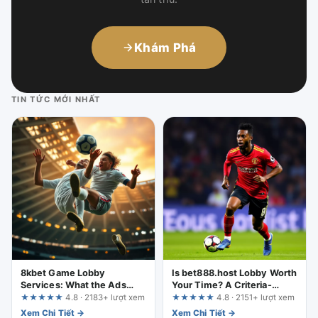
Khám Phá
TIN TỨC MỚI NHẤT
8kbet Game Lobby
Is bet888.host Lobby Worth
Services: What the Ads
Your Time? A Criteria-
Promise vs. What You
Based Review
★★★★★
4.8 · 2183+ lượt xem
★★★★★
4.8 · 2151+ lượt xem
Should Actually Verify
Xem Chi Tiết →
Xem Chi Tiết →