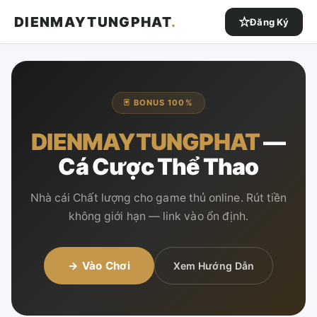
DIENMAYTUNGPHAT
.
Đăng Ký
🃏 BONUS 100%
DIENMAYTUNGPHAT
—
Cá Cược Thể Thao
Nhà cái Chất lượng cho game thủ online. Rút tiền
không giới hạn — link vào ổn định.
→ Vào Chơi
Xem Hướng Dẫn