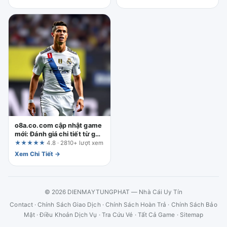
o8a.co.com cập nhật game
mới: Đánh giá chi tiết từ góc
nhìn kiểm soát rủi ro
★★★★★
4.8 · 2810+ lượt xem
Xem Chi Tiết →
© 2026 DIENMAYTUNGPHAT — Nhà Cái Uy Tín
Contact
·
Chính Sách Giao Dịch
·
Chính Sách Hoàn Trả
·
Chính Sách Bảo
Mật
·
Điều Khoản Dịch Vụ
·
Tra Cứu Vé
·
Tất Cả Game
·
Sitemap