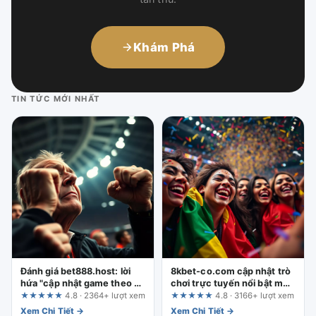
Khám Phá
TIN TỨC MỚI NHẤT
Đánh giá bet888.host: lời
8kbet-co.com cập nhật trò
hứa "cập nhật game theo xu
chơi trực tuyến nổi bật mỗi
hướng giải trí hiện đại" có
tuần: Đánh giá độc lập theo
★★★★★
4.8 · 2364+ lượt xem
★★★★★
4.8 · 3166+ lượt xem
đủ sức thuyết phục?
trải nghiệm thực tế
Xem Chi Tiết →
Xem Chi Tiết →