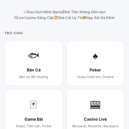
✅
Giao Dịch Minh Bạch
💰
Rút Tiền Không Giới Hạn
🃏
Live Casino Đẳng Cấp
🏆
Nhà Cái Uy Tín
🏦
Nạp Rút Đa Kênh
TRÒ CHƠI
🐟
♠
Bắn Cá
Poker
Bắn cá đổi thưởng
Texas Hold'em, Omaha
🃏
🎰
Game Bài
Casino Live
Poker, Tiến Lên, Phỏm
Baccarat, Roulette, Blackjack