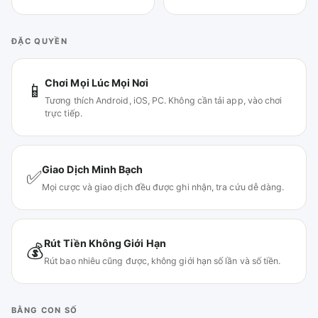
ĐẶC QUYỀN
Chơi Mọi Lúc Mọi Nơi
📱
Tương thích Android, iOS, PC. Không cần tải app, vào chơi
trực tiếp.
Giao Dịch Minh Bạch
✅
Mọi cược và giao dịch đều được ghi nhận, tra cứu dễ dàng.
Rút Tiền Không Giới Hạn
💰
Rút bao nhiêu cũng được, không giới hạn số lần và số tiền.
BẰNG CON SỐ