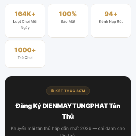
164K+
100%
94+
Lượt Chơi Mỗi
Bảo Mật
Kênh Nạp Rút
Ngày
1000+
Trò Chơi
🎲 KẾT THÚC SỚM
Đăng Ký DIENMAYTUNGPHAT Tân
Thủ
Khuyến mãi tân thủ hấp dẫn nhất 2026 — chỉ dành cho
tân thủ.