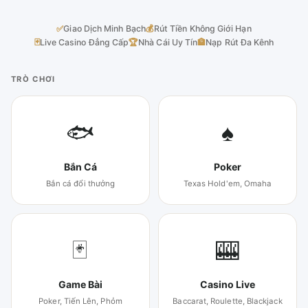
✅
Giao Dịch Minh Bạch
💰
Rút Tiền Không Giới Hạn
🃏
Live Casino Đẳng Cấp
🏆
Nhà Cái Uy Tín
🏦
Nạp Rút Đa Kênh
TRÒ CHƠI
🐟
♠
Bắn Cá
Poker
Bắn cá đổi thưởng
Texas Hold'em, Omaha
🃏
🎰
Game Bài
Casino Live
Poker, Tiến Lên, Phỏm
Baccarat, Roulette, Blackjack