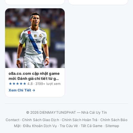
o8a.co.com cập nhật game
mới: Đánh giá chi tiết từ góc
nhìn kiểm soát rủi ro
★★★★★
4.8 · 3199+ lượt xem
Xem Chi Tiết →
© 2026 DIENMAYTUNGPHAT — Nhà Cái Uy Tín
Contact
·
Chính Sách Giao Dịch
·
Chính Sách Hoàn Trả
·
Chính Sách Bảo
Mật
·
Điều Khoản Dịch Vụ
·
Tra Cứu Vé
·
Tất Cả Game
·
Sitemap