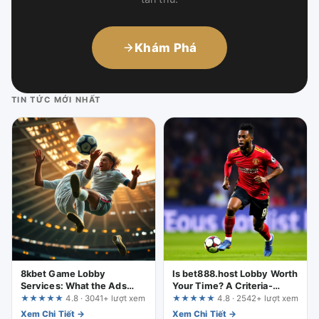
Khám Phá
TIN TỨC MỚI NHẤT
8kbet Game Lobby
Is bet888.host Lobby Worth
Services: What the Ads
Your Time? A Criteria-
Promise vs. What You
Based Review
★★★★★
4.8 · 3041+ lượt xem
★★★★★
4.8 · 2542+ lượt xem
Should Actually Verify
Xem Chi Tiết →
Xem Chi Tiết →