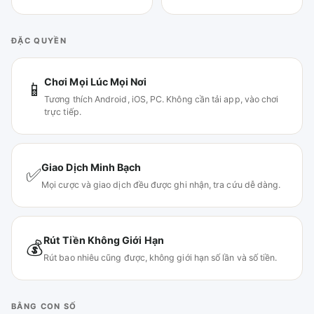
ĐẶC QUYỀN
Chơi Mọi Lúc Mọi Nơi
📱
Tương thích Android, iOS, PC. Không cần tải app, vào chơi
trực tiếp.
Giao Dịch Minh Bạch
✅
Mọi cược và giao dịch đều được ghi nhận, tra cứu dễ dàng.
Rút Tiền Không Giới Hạn
💰
Rút bao nhiêu cũng được, không giới hạn số lần và số tiền.
BẰNG CON SỐ