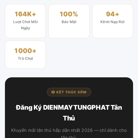
164K+
100%
94+
Lượt Chơi Mỗi
Bảo Mật
Kênh Nạp Rút
Ngày
1000+
Trò Chơi
🎲 KẾT THÚC SỚM
Đăng Ký DIENMAYTUNGPHAT Tân
Thủ
Khuyến mãi tân thủ hấp dẫn nhất 2026 — chỉ dành cho
tân thủ.