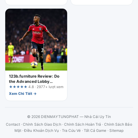
123b.furniture Review: Do
the Advanced Lobby
Features Really Improve the
★★★★★
4.8 · 2977+ lượt xem
Experience?
Xem Chi Tiết →
© 2026 DIENMAYTUNGPHAT — Nhà Cái Uy Tín
Contact
·
Chính Sách Giao Dịch
·
Chính Sách Hoàn Trả
·
Chính Sách Bảo
Mật
·
Điều Khoản Dịch Vụ
·
Tra Cứu Vé
·
Tất Cả Game
·
Sitemap