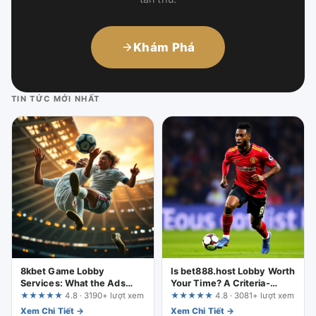
Khám Phá
TIN TỨC MỚI NHẤT
8kbet Game Lobby
Is bet888.host Lobby Worth
Services: What the Ads
Your Time? A Criteria-
Promise vs. What You
Based Review
★★★★★
4.8 · 3190+ lượt xem
★★★★★
4.8 · 3081+ lượt xem
Should Actually Verify
Xem Chi Tiết →
Xem Chi Tiết →