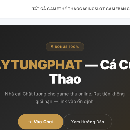
TẤT CẢ GAME
THỂ THAO
CASINO
SLOT GAME
BẮN 
🃏 BONUS 100%
AYTUNGPHAT
— Cá C
Thao
Nhà cái Chất lượng cho game thủ online. Rút tiền không
giới hạn — link vào ổn định.
→ Vào Chơi
Xem Hướng Dẫn