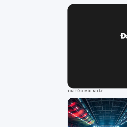
Đ
TIN TỨC MỚI NHẤT