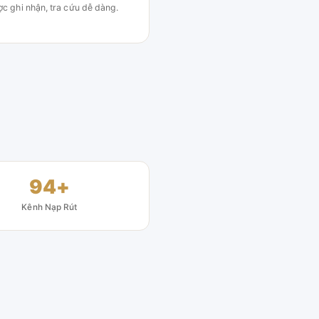
c ghi nhận, tra cứu dễ dàng.
94+
Kênh Nạp Rút