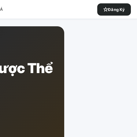
Đăng Ký
CÁ
ược Thể