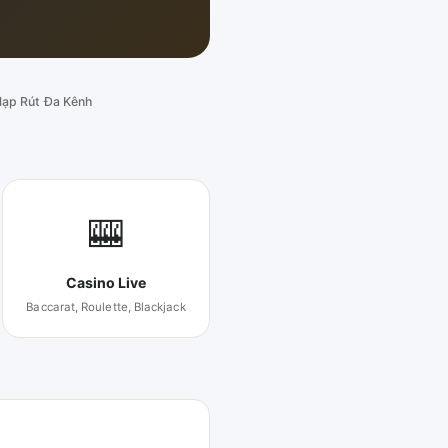
ạp Rút Đa Kênh
🎰
Casino Live
Baccarat, Roulette, Blackjack