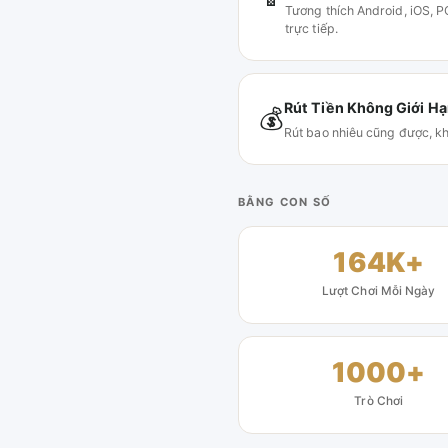
Tương thích Android, iOS, P
trực tiếp.
Rút Tiền Không Giới H
💰
Rút bao nhiêu cũng được, khô
BẰNG CON SỐ
164K+
Lượt Chơi Mỗi Ngày
1000+
Trò Chơi