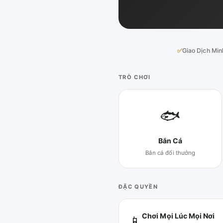
✅
Giao Dịch Min
TRÒ CHƠI
🐟
Bắn Cá
Bắn cá đổi thưởng
ĐẶC QUYỀN
Chơi Mọi Lúc Mọi Nơi
📱