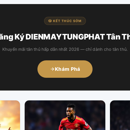
🎲 KẾT THÚC SỚM
ăng Ký DIENMAYTUNGPHAT Tân T
Khuyến mãi tân thủ hấp dẫn nhất 2026 — chỉ dành cho tân thủ.
Khám Phá