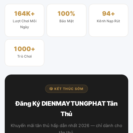
164K+
100%
94+
Lượt Chơi Mỗi
Bảo Mật
Kênh Nạp Rút
Ngày
1000+
Trò Chơi
🎲 KẾT THÚC SỚM
Đăng Ký DIENMAYTUNGPHAT Tân
Thủ
Khuyến mãi tân thủ hấp dẫn nhất 2026 — chỉ dành cho
tân thủ.