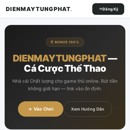
DIENMAYTUNGPHAT
.
Đăng Ký
🃏 BONUS 100%
DIENMAYTUNGPHAT
—
Cá Cược Thể Thao
Nhà cái Chất lượng cho game thủ online. Rút tiền
không giới hạn — link vào ổn định.
→ Vào Chơi
Xem Hướng Dẫn