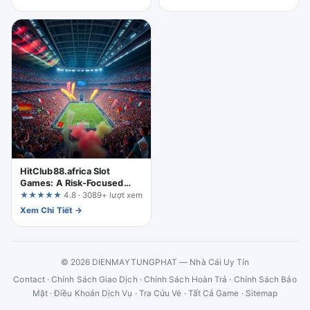
Checklist
HitClub88.africa Slot
Games: A Risk-Focused
Review of Themes,
★★★★★
4.8 · 3089+ lượt xem
Features, and Formats
Xem Chi Tiết →
© 2026 DIENMAYTUNGPHAT — Nhà Cái Uy Tín
Contact
·
Chính Sách Giao Dịch
·
Chính Sách Hoàn Trả
·
Chính Sách Bảo
Mật
·
Điều Khoản Dịch Vụ
·
Tra Cứu Vé
·
Tất Cả Game
·
Sitemap