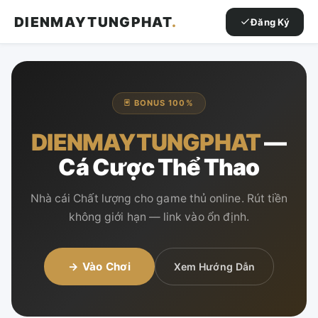
DIENMAYTUNGPHAT
.
Đăng Ký
🃏 BONUS 100%
DIENMAYTUNGPHAT
—
Cá Cược Thể Thao
Nhà cái Chất lượng cho game thủ online. Rút tiền
không giới hạn — link vào ổn định.
→ Vào Chơi
Xem Hướng Dẫn