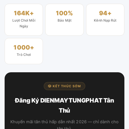
164K+
100%
94+
Lượt Chơi Mỗi
Bảo Mật
Kênh Nạp Rút
Ngày
1000+
Trò Chơi
🎲 KẾT THÚC SỚM
Đăng Ký DIENMAYTUNGPHAT Tân
Thủ
Khuyến mãi tân thủ hấp dẫn nhất 2026 — chỉ dành cho
tân thủ.