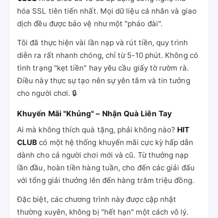
hóa SSL tiên tiến nhất. Mọi dữ liệu cá nhân và giao
dịch đều được bảo vệ như một "pháo đài".
Tôi đã thực hiện vài lần nạp và rút tiền, quy trình
diễn ra rất nhanh chóng, chỉ từ 5-10 phút. Không có
tình trạng "kẹt tiền" hay yêu cầu giấy tờ rườm rà.
Điều này thực sự tạo nên sự yên tâm và tin tưởng
cho người chơi. 🔒
Khuyến Mãi "Khủng" – Nhận Quà Liên Tay
Ai mà không thích quà tặng, phải không nào?
HIT
CLUB
có một hệ thống khuyến mãi cực kỳ hấp dẫn
dành cho cả người chơi mới và cũ. Từ thưởng nạp
lần đầu, hoàn tiền hàng tuần, cho đến các giải đấu
với tổng giải thưởng lên đến hàng trăm triệu đồng.
Đặc biệt, các chương trình này được cập nhật
thường xuyên, không bị "hết hạn" một cách vô lý.