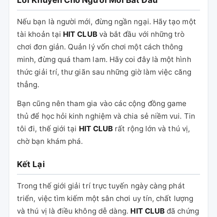
Lời Khuyên Cho Người Mới Bắt Đầu
Nếu bạn là người mới, đừng ngần ngại. Hãy tạo một
tài khoản tại
HIT CLUB
và bắt đầu với những trò
chơi đơn giản. Quản lý vốn chơi một cách thông
minh, đừng quá tham lam. Hãy coi đây là một hình
thức giải trí, thư giãn sau những giờ làm việc căng
thẳng.
Bạn cũng nên tham gia vào các cộng đồng game
thủ để học hỏi kinh nghiệm và chia sẻ niềm vui. Tin
tôi đi, thế giới tại
HIT CLUB
rất rộng lớn và thú vị,
chờ bạn khám phá.
Kết Lại
Trong thế giới giải trí trực tuyến ngày càng phát
triển, việc tìm kiếm một sân chơi uy tín, chất lượng
và thú vị là điều không dễ dàng.
HIT CLUB
đã chứng