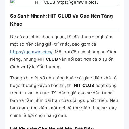
So Sánh Nhanh: HIT CLUB Và Các Nền Tảng
Khác
Để có cái nhìn khách quan, tôi đã thử trải nghiệm
một số nền tảng giải trí khác, bao gồm cả
https://gemwin.pics/
. Mỗi nơi đều có những ưu điểm
riêng, nhưng
HIT CLUB
vẫn nổi bật hơn cả ở sự ổn
định và tỷ lệ đổi thưởng.
Trong khi một số nền tảng khác có giao diện khá rối
hoặc thường xuyên bảo trì, thì
HIT CLUB
hoạt động
trơn tru và liên tục. Tôi đánh giá cao sự đầu tư bài
bản và tầm nhìn dài hạn của đội ngũ phát triển. Nếu
bạn đang tìm kiếm một nơi để thư giãn thực sự, đây
chính là lựa chọn hàng đầu.