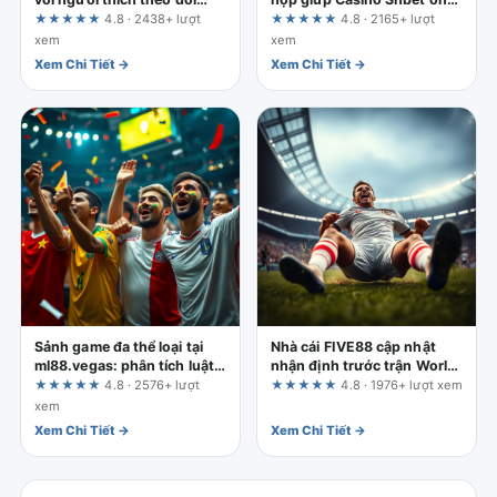
trận trực tuyến
định hơn
★★★★★
4.8 · 2438+ lượt
★★★★★
4.8 · 2165+ lượt
xem
xem
Xem Chi Tiết →
Xem Chi Tiết →
Sảnh game đa thể loại tại
Nhà cái FIVE88 cập nhật
ml88.vegas: phân tích luật
nhận định trước trận World
chơi, xác suất và mức biến
Cup hôm nay: Cơ hội và
★★★★★
4.8 · 2576+ lượt
★★★★★
4.8 · 1976+ lượt xem
động
thách thức
xem
Xem Chi Tiết →
Xem Chi Tiết →