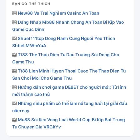
BẠN CÓ THỂ THÍCH
🎰
New88 Va Trai Nghiem Casino An Toan
🎰
Dang Nhap Mb88 Nhanh Chong An Toan Bi Kip Vao
Game Cuc Dinh
🎰
Shbet111top Dong Hanh Cung Nguoi Yeu Thich
Shbet MWmYaA
🎰
Tt88 The Thao Dien Tu Dau Truong Soi Dong Cho
Game Thu
🎰
Tt88 Lien Minh Huyen Thoai Cuoc The Thao Dien Tu
San Choi Moi Cho Game Thu
🎰
Hướng dẫn chơi game DEBET cho người mới: Từ lính
mới thành cao thủ
🎰
Những siêu phẩm có thể làm nổ tung lưới tại giải đấu
năm nay
🎰
Mu88 Soi Keo Vong Loai World Cup Bi Kip Bat Trung
Tu Chuyen Gia VRGkYv