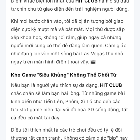
Điểm khác biệt lớn nhất của
HIT CLUB
nằm ở sự đầu
tư chỉn chu từ giao diện đến trải nghiệm người dùng.
Khi mới bước chân vào, tôi đã bị ấn tượng bởi giao
diện cực kỳ mượt mà và bắt mắt. Mọi thứ được sắp
xếp khoa học, không rối rắm, giúp ngay cả những
người mới cũng có thể dễ dàng làm quen. Cảm giác
như đang lạc vào một sòng bài Las Vegas thu nhỏ
ngay trên màn hình điện thoại vậy. 🎰
Kho Game "Siêu Khủng" Không Thể Chối Từ
Nếu bạn là người yêu thích sự đa dạng,
HIT CLUB
chắc chắn sẽ làm bạn hài lòng. Từ những game bài
kinh điển như Tiến Lên, Phỏm, Xì Tố cho đến các
tựa slot game hiện đại với đồ họa 3D sống động, tất
cả đều có mặt tại đây.
Điều tôi thích nhất là các trò chơi đều có tỷ lệ đổi
thưởng rất cạnh tranh. Không có cảm giác "bịp" hay