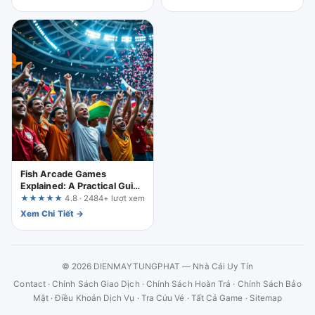
Fish Arcade Games
Explained: A Practical Guide
from First Shot to
★★★★★
4.8 · 2484+ lượt xem
Advanced Play
Xem Chi Tiết →
© 2026 DIENMAYTUNGPHAT — Nhà Cái Uy Tín
Contact
·
Chính Sách Giao Dịch
·
Chính Sách Hoàn Trả
·
Chính Sách Bảo
Mật
·
Điều Khoản Dịch Vụ
·
Tra Cứu Vé
·
Tất Cả Game
·
Sitemap