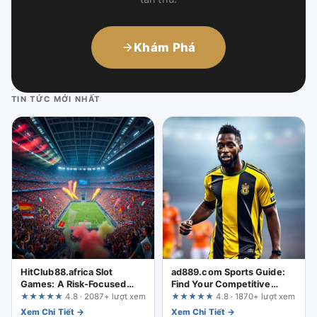
Khám Phá
TIN TỨC MỚI NHẤT
HitClub88.africa Slot
ad889.com Sports Guide:
Games: A Risk-Focused
Find Your Competitive
Review of Themes,
Format Without the
★★★★★
4.8 · 2087+ lượt xem
★★★★★
4.8 · 1870+ lượt xem
Features, and Formats
Guesswork
Xem Chi Tiết →
Xem Chi Tiết →