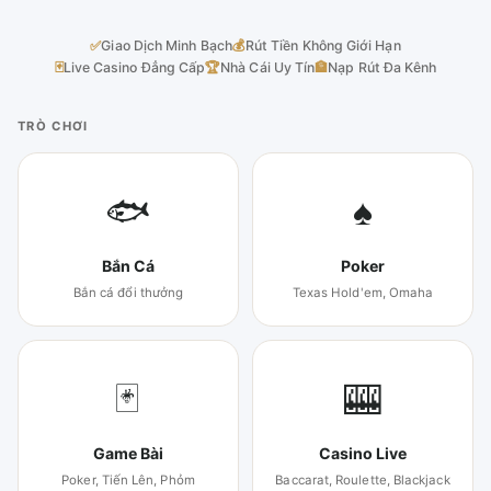
✅
Giao Dịch Minh Bạch
💰
Rút Tiền Không Giới Hạn
🃏
Live Casino Đẳng Cấp
🏆
Nhà Cái Uy Tín
🏦
Nạp Rút Đa Kênh
TRÒ CHƠI
🐟
♠
Bắn Cá
Poker
Bắn cá đổi thưởng
Texas Hold'em, Omaha
🃏
🎰
Game Bài
Casino Live
Poker, Tiến Lên, Phỏm
Baccarat, Roulette, Blackjack