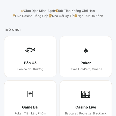
✅
Giao Dịch Minh Bạch
💰
Rút Tiền Không Giới Hạn
🃏
Live Casino Đẳng Cấp
🏆
Nhà Cái Uy Tín
🏦
Nạp Rút Đa Kênh
TRÒ CHƠI
🐟
♠
Bắn Cá
Poker
Bắn cá đổi thưởng
Texas Hold'em, Omaha
🃏
🎰
Game Bài
Casino Live
Poker, Tiến Lên, Phỏm
Baccarat, Roulette, Blackjack