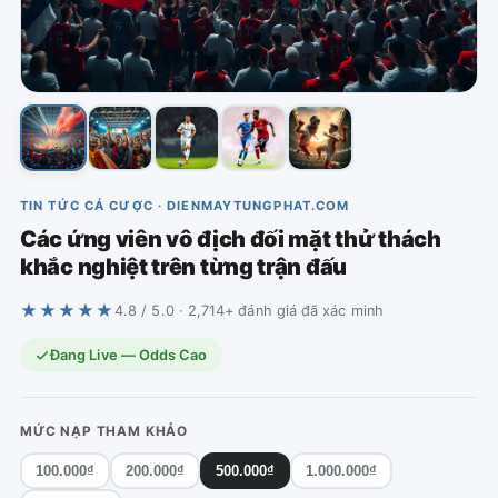
TIN TỨC CÁ CƯỢC · DIENMAYTUNGPHAT.COM
Các ứng viên vô địch đối mặt thử thách
khắc nghiệt trên từng trận đấu
★★★★★
4.8 / 5.0 · 2,714+ đánh giá đã xác minh
Đang Live — Odds Cao
MỨC NẠP THAM KHẢO
100.000₫
200.000₫
500.000₫
1.000.000₫