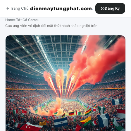
dienmaytungphat.com
.
Trang Chủ
Đăng Ký
Home
›
Tất Cả Game
›
Các ứng viên vô địch đối mặt thử thách khắc nghiệt trên