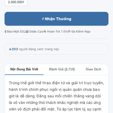
2.000.000₫
⚡ Nhận Thưởng
🔒 Bảo Mật SSL
🎰 Odds Cao
🔄 Hoàn Trả 1.5%
💳 Đa Kênh Nạp
🔥
203
người đang xem trang này
Nội Dung Bài Viết
Đánh Giá (2,714)
Giao Dịch
Trong thế giới thể thao điện tử và giải trí trực tuyến,
hành trình chinh phục ngôi vị quán quân chưa bao
giờ là dễ dàng. Đằng sau mỗi chiến thắng vang dội
là vô vàn những thử thách khắc nghiệt mà các ứng
viên vô địch phải đối mặt. Từ áp lực tâm lý, sự cạnh