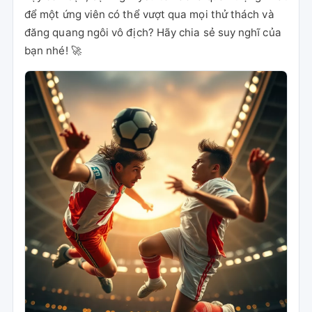
để một ứng viên có thể vượt qua mọi thử thách và
đăng quang ngôi vô địch? Hãy chia sẻ suy nghĩ của
bạn nhé! 🚀