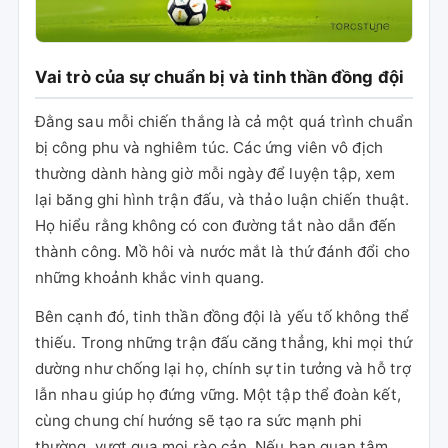
Vai trò của sự chuẩn bị và tinh thần đồng đội
Đằng sau mỗi chiến thắng là cả một quá trình chuẩn
bị công phu và nghiêm túc. Các ứng viên vô địch
thường dành hàng giờ mỗi ngày để luyện tập, xem
lại băng ghi hình trận đấu, và thảo luận chiến thuật.
Họ hiểu rằng không có con đường tắt nào dẫn đến
thành công. Mồ hôi và nước mắt là thứ đánh đổi cho
những khoảnh khắc vinh quang.
Bên cạnh đó, tinh thần đồng đội là yếu tố không thể
thiếu. Trong những trận đấu căng thẳng, khi mọi thứ
dường như chống lại họ, chính sự tin tưởng và hỗ trợ
lẫn nhau giúp họ đứng vững. Một tập thể đoàn kết,
cùng chung chí hướng sẽ tạo ra sức mạnh phi
thường, vượt qua mọi rào cản. Nếu bạn quan tâm