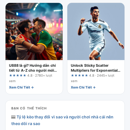
U888 là gì? Hướng dẫn chi
Unlock Sticky Scatter
tiết từ A-Z cho người mới
Multipliers for Exponential
bắt đầu
Wins on sunwin
★★★★★
4.8 · 2780+ lượt
★★★★★
4.8 · 2445+ lượt
xem
xem
Xem Chi Tiết →
Xem Chi Tiết →
BẠN CÓ THỂ THÍCH
🎰
Tỷ lệ kèo thay đổi vì sao và người chơi nhà cái nên
theo dõi ra sao