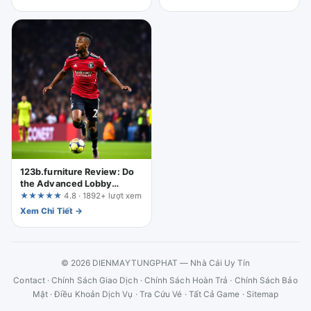
123b.furniture Review: Do
the Advanced Lobby
Features Really Improve the
★★★★★
4.8 · 1892+ lượt xem
Experience?
Xem Chi Tiết →
© 2026 DIENMAYTUNGPHAT — Nhà Cái Uy Tín
Contact
·
Chính Sách Giao Dịch
·
Chính Sách Hoàn Trả
·
Chính Sách Bảo
Mật
·
Điều Khoản Dịch Vụ
·
Tra Cứu Vé
·
Tất Cả Game
·
Sitemap