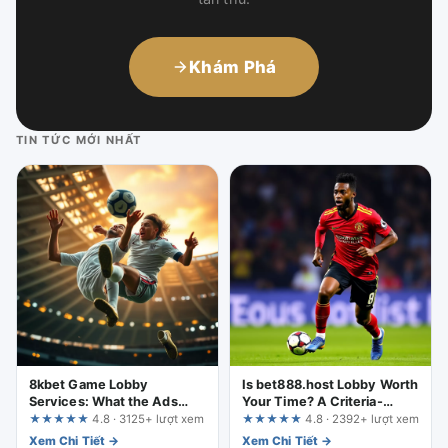
Khám Phá
TIN TỨC MỚI NHẤT
8kbet Game Lobby
Is bet888.host Lobby Worth
Services: What the Ads
Your Time? A Criteria-
Promise vs. What You
Based Review
★★★★★
4.8 · 3125+ lượt xem
★★★★★
4.8 · 2392+ lượt xem
Should Actually Verify
Xem Chi Tiết →
Xem Chi Tiết →