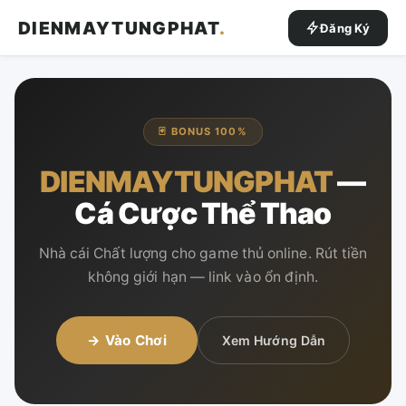
DIENMAYTUNGPHAT
.
Đăng Ký
🃏 BONUS 100%
DIENMAYTUNGPHAT
—
Cá Cược Thể Thao
Nhà cái Chất lượng cho game thủ online. Rút tiền
không giới hạn — link vào ổn định.
→ Vào Chơi
Xem Hướng Dẫn