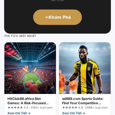
Khám Phá
TIN TỨC MỚI NHẤT
HitClub88.africa Slot
ad889.com Sports Guide:
Games: A Risk-Focused
Find Your Competitive
Review of Themes,
Format Without the
★★★★★
4.8 · 3163+ lượt xem
★★★★★
4.8 · 2688+ lượt xem
Features, and Formats
Guesswork
Xem Chi Tiết →
Xem Chi Tiết →