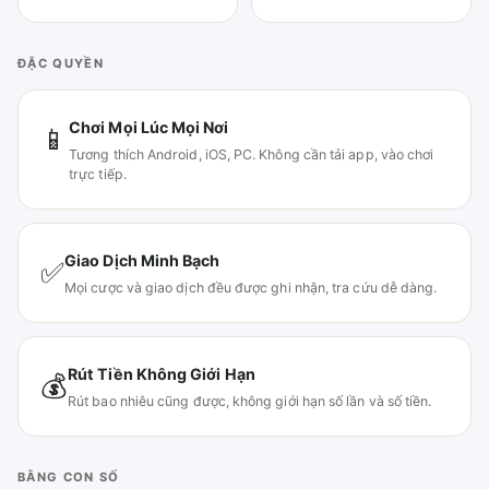
ĐẶC QUYỀN
Chơi Mọi Lúc Mọi Nơi
📱
Tương thích Android, iOS, PC. Không cần tải app, vào chơi
trực tiếp.
Giao Dịch Minh Bạch
✅
Mọi cược và giao dịch đều được ghi nhận, tra cứu dễ dàng.
Rút Tiền Không Giới Hạn
💰
Rút bao nhiêu cũng được, không giới hạn số lần và số tiền.
BẰNG CON SỐ