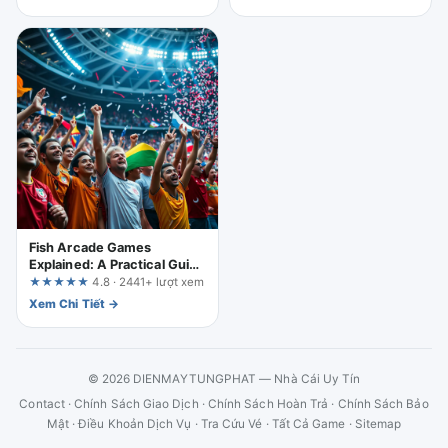
Fish Arcade Games
Explained: A Practical Guide
from First Shot to
★★★★★
4.8 · 2441+ lượt xem
Advanced Play
Xem Chi Tiết →
© 2026 DIENMAYTUNGPHAT — Nhà Cái Uy Tín
Contact
·
Chính Sách Giao Dịch
·
Chính Sách Hoàn Trả
·
Chính Sách Bảo
Mật
·
Điều Khoản Dịch Vụ
·
Tra Cứu Vé
·
Tất Cả Game
·
Sitemap