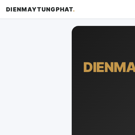
DIENMAYTUNGPHAT
.
DIENM