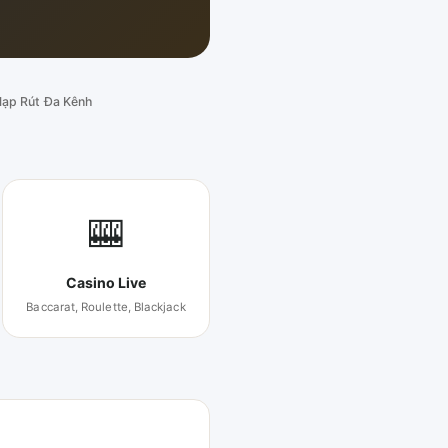
ạp Rút Đa Kênh
🎰
Casino Live
Baccarat, Roulette, Blackjack