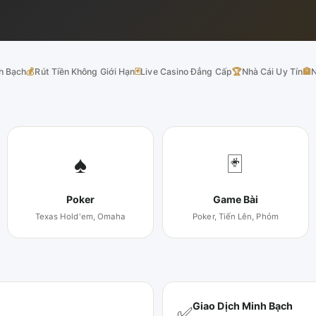
h Bạch
💰
Rút Tiền Không Giới Hạn
🃏
Live Casino Đẳng Cấp
🏆
Nhà Cái Uy Tín
🏦
N
♠
🃏
Poker
Game Bài
Texas Hold'em, Omaha
Poker, Tiến Lên, Phỏm
Giao Dịch Minh Bạch
✅