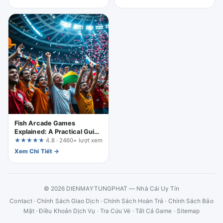
Fish Arcade Games
Explained: A Practical Guide
from First Shot to
★★★★★
4.8 · 2460+ lượt xem
Advanced Play
Xem Chi Tiết →
© 2026 DIENMAYTUNGPHAT — Nhà Cái Uy Tín
Contact
·
Chính Sách Giao Dịch
·
Chính Sách Hoàn Trả
·
Chính Sách Bảo
Mật
·
Điều Khoản Dịch Vụ
·
Tra Cứu Vé
·
Tất Cả Game
·
Sitemap