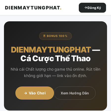
DIENMAYTUNGPHAT
.
Đăng Ký
🃏 BONUS 100%
DIENMAYTUNGPHAT
—
Cá Cược Thể Thao
Nhà cái Chất lượng cho game thủ online. Rút tiền
không giới hạn — link vào ổn định.
→ Vào Chơi
Xem Hướng Dẫn