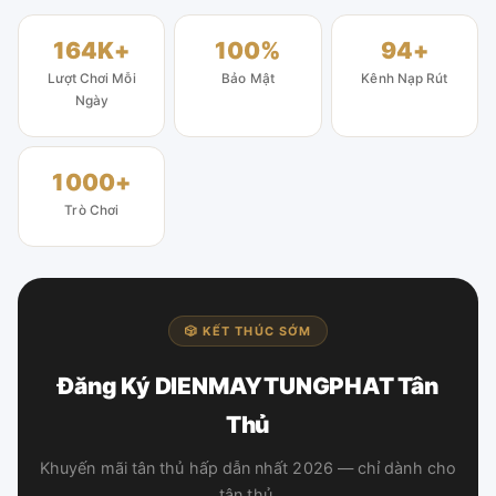
164K+
100%
94+
Lượt Chơi Mỗi
Bảo Mật
Kênh Nạp Rút
Ngày
1000+
Trò Chơi
🎲 KẾT THÚC SỚM
Đăng Ký DIENMAYTUNGPHAT Tân
Thủ
Khuyến mãi tân thủ hấp dẫn nhất 2026 — chỉ dành cho
tân thủ.