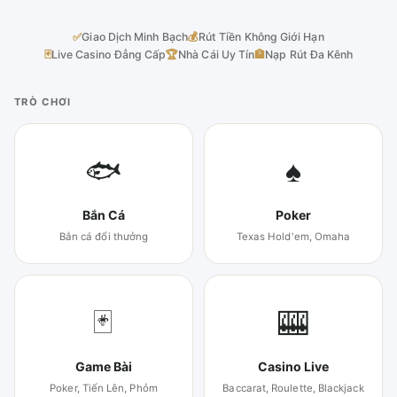
✅
Giao Dịch Minh Bạch
💰
Rút Tiền Không Giới Hạn
🃏
Live Casino Đẳng Cấp
🏆
Nhà Cái Uy Tín
🏦
Nạp Rút Đa Kênh
TRÒ CHƠI
🐟
♠
Bắn Cá
Poker
Bắn cá đổi thưởng
Texas Hold'em, Omaha
🃏
🎰
Game Bài
Casino Live
Poker, Tiến Lên, Phỏm
Baccarat, Roulette, Blackjack