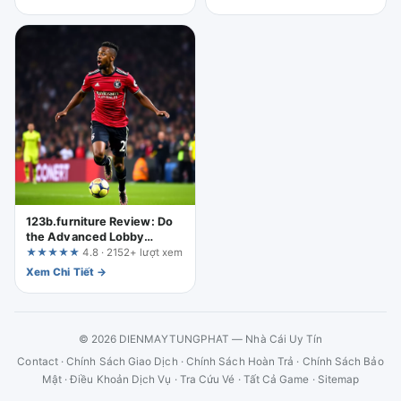
123b.furniture Review: Do
the Advanced Lobby
Features Really Improve the
★★★★★
4.8 · 2152+ lượt xem
Experience?
Xem Chi Tiết →
© 2026 DIENMAYTUNGPHAT — Nhà Cái Uy Tín
Contact
·
Chính Sách Giao Dịch
·
Chính Sách Hoàn Trả
·
Chính Sách Bảo
Mật
·
Điều Khoản Dịch Vụ
·
Tra Cứu Vé
·
Tất Cả Game
·
Sitemap