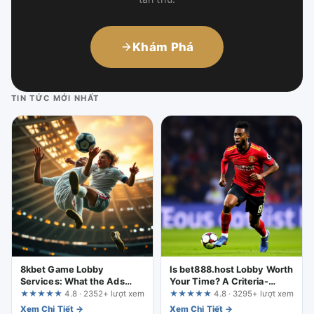
Khám Phá
TIN TỨC MỚI NHẤT
8kbet Game Lobby
Is bet888.host Lobby Worth
Services: What the Ads
Your Time? A Criteria-
Promise vs. What You
Based Review
★★★★★
4.8 · 2352+ lượt xem
★★★★★
4.8 · 3295+ lượt xem
Should Actually Verify
Xem Chi Tiết →
Xem Chi Tiết →