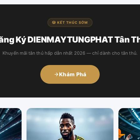
🎲 KẾT THÚC SỚM
ăng Ký DIENMAYTUNGPHAT Tân T
Khuyến mãi tân thủ hấp dẫn nhất 2026 — chỉ dành cho tân thủ.
Khám Phá