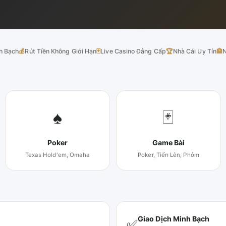
h Bạch
💰
Rút Tiền Không Giới Hạn
🃏
Live Casino Đẳng Cấp
🏆
Nhà Cái Uy Tín
🏦
N
♠
🃏
Poker
Game Bài
Texas Hold'em, Omaha
Poker, Tiến Lên, Phỏm
Giao Dịch Minh Bạch
✅