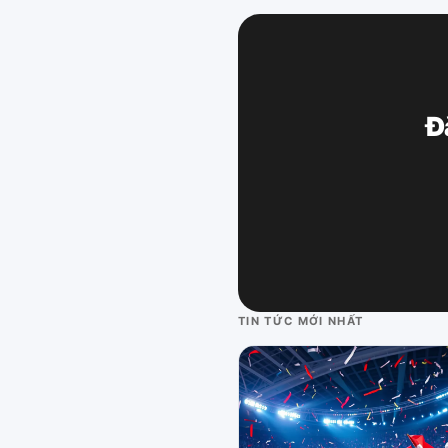
Đ
TIN TỨC MỚI NHẤT