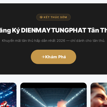
🎲 KẾT THÚC SỚM
ăng Ký DIENMAYTUNGPHAT Tân T
Khuyến mãi tân thủ hấp dẫn nhất 2026 — chỉ dành cho tân thủ.
Khám Phá