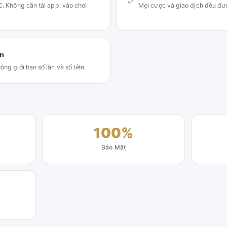
C. Không cần tải app, vào chơi
Mọi cược và giao dịch đều đượ
ạn
ng giới hạn số lần và số tiền.
100%
Bảo Mật