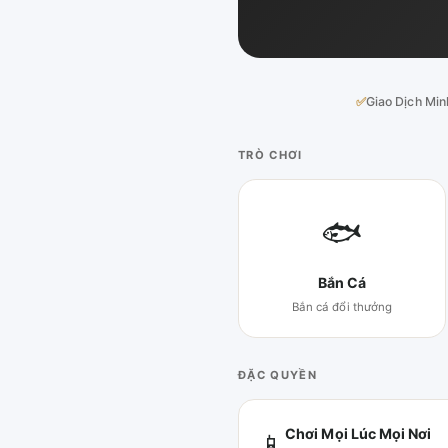
✅
Giao Dịch Min
TRÒ CHƠI
🐟
Bắn Cá
Bắn cá đổi thưởng
ĐẶC QUYỀN
Chơi Mọi Lúc Mọi Nơi
📱