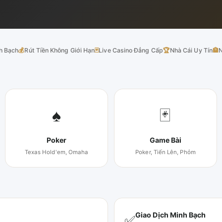
h Bạch
💰
Rút Tiền Không Giới Hạn
🃏
Live Casino Đẳng Cấp
🏆
Nhà Cái Uy Tín
🏦
N
♠
🃏
Poker
Game Bài
Texas Hold'em, Omaha
Poker, Tiến Lên, Phỏm
Giao Dịch Minh Bạch
✅